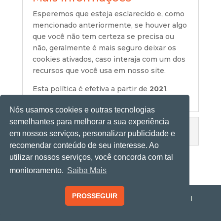
Esperemos que esteja esclarecido e, como
mencionado anteriormente, se houver algo
que você não tem certeza se precisa ou
não, geralmente é mais seguro deixar os
cookies ativados, caso interaja com um dos
recursos que você usa em nosso site.
Esta política é efetiva a partir de
2021
.
Nós usamos cookies e outras tecnologias
semelhantes para melhorar a sua experiência
Termos de Responsabilidades
em nossos serviços, personalizar publicidade e
recomendar conteúdo de seu interesse. Ao
utilizar nossos serviços, você concorda com tal
monitoramento.
Saiba Mais
PROSSEGUIR
© 2022 D2TECH Engenharia - Todos os direitos reservados |
Desenvolvido por
ASA