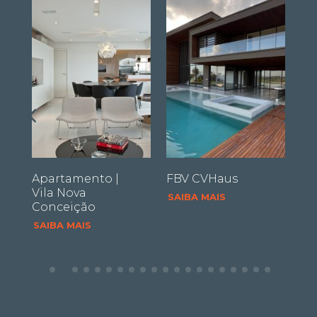
Apartamento |
FBV CVHaus
Pa
Vila Nova
M
SAIBA MAIS
Conceição
SA
SAIBA MAIS