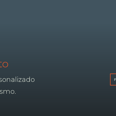
to
sonalizado
smo.