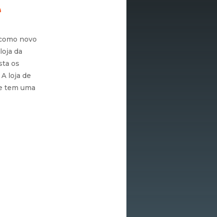
é
 como novo
loja da
sta os
A loja de
 e tem uma