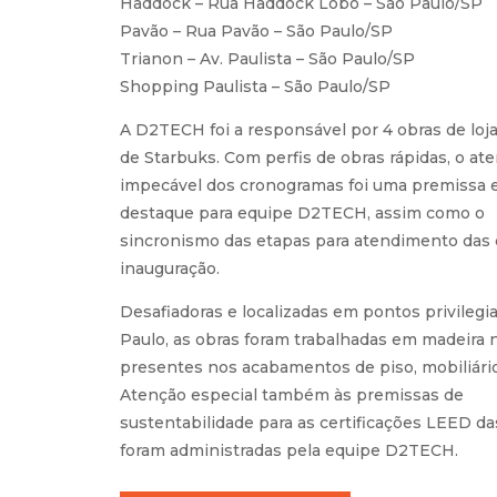
Haddock – Rua Haddock Lobo – São Paulo/SP
Pavão – Rua Pavão – São Paulo/SP
Trianon – Av. Paulista – São Paulo/SP
Shopping Paulista – São Paulo/SP
A D2TECH foi a responsável por 4 obras de loja
de Starbuks. Com perfis de obras rápidas, o a
impecável dos cronogramas foi uma premissa
destaque para equipe D2TECH, assim como o
sincronismo das etapas para atendimento das 
inauguração.
Desafiadoras e localizadas em pontos privilegi
Paulo, as obras foram trabalhadas em madeira n
presentes nos acabamentos de piso, mobiliário
Atenção especial também às premissas de
sustentabilidade para as certificações LEED das
foram administradas pela equipe D2TECH.