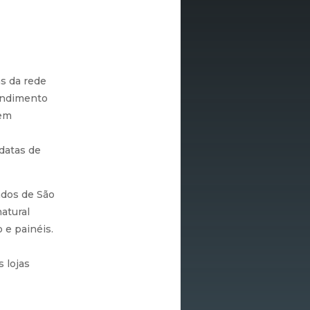
s da rede
tendimento
 em
datas de
ados de São
atural
 e painéis.
 lojas