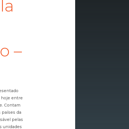
la
o –
esentado
 hoje entre
te. Contam
 países da
sável pelas
s unidades